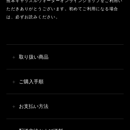
熊本キャッスルウォーターオンラインショップをご利用い
ただきありがとうございます。初めてご利用になる場合
は、必ずお読みください。
取り扱い商品
商品の内容・価格等について事前の告知なく変更する
ご購入手順
場合がありますので、ご了承ください。
商品写真は実際の商品の色とは異なる場合があります
ので、ご了承ください。
お支払い方法
1. 商品を選択してショッピングバッグに入れる
各商品ページの
「カートに追加」
ボタンをクリックし
てください。
クレジットカード決済