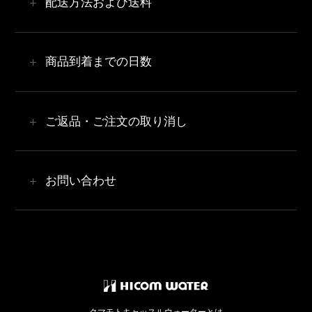
配送方法および送料
ショッピングバッグに入れた商品は、自由に変更や削
除ができます。
[ VISA／マスターカード／アメリカン・エキスプレス／
選んだ商品以外にも買い物を続ける場合は
［買い物
商品の配送は「佐川急便」に委託しております。配送は
商品到着までの日数
JCB／ダイナース ]
を続ける］
をクリックしてショッピングページに戻
日本国内のみとさせていただきます。
お届け先1件につ
上記の種類のクレジットカードをご利用いただけます。
ることができます。
き、全国一律803円（※北海道、沖縄を除く）となりま
なお、支払い回数についてはすべて一括払いとなりま
ご購入いただく商品が決定したら
［レジへ進む］
を
原則としてご注文受付後、1週間以内に発送いたしま
す。
ご返品・ご注文の取り消し
す。お届けまでに時間を要する場合には事前にご連絡
す。
クリックしてください。
［お客様情報入力］
ページ
北海道は1,210円、沖縄は1,870円です。
いたします。
へ進みます。
※離島への配送はできかねますのでご了承くださいま
銀行振込にてお支払いの場合、入金確認後から約1週間
銀行振込
せ。
商品には万全を期しておりますが、万一、お届けした商
以内に発送いたします。
お問い合わせ
お客様のご注文後、メールにてご請求額をお知らせいた
ご注文商品の合計金額が9,000円（税込）以上の場合は送
品に破損などの不良があった場合は、お取替えいたしま
天候や交通状態が悪い場合、商品のお届けが遅れる可
2. お客様の情報を入力する
能性がございます。
しますので、代金を以下の口座へ1週間以内にお振り込み
料無料とさせていただきます。
すので、速やかにご連絡ください。当社負担（着払い）
以前に 熊本キャッスルウォーターオンラインショップ にて、
大量のご注文の際は、お手数ですがお電話またはメー
ください。
ユーザー登録をされたお客様
にて商品をお戻しいただき、当社負担（元払い）にて良
熊本キャッスルウォーターオンラインショップ について
ルにてご連絡ください。
¥1,210
北海道
登録されたお客様のメールアドレスおよびパスワード
品とお取替えいたします。なお、商品到着後1週間を超え
ご不明点等がございましたら、
お問い合わせ
のページよ
商品は、充分にご用意しておりますが、万一の品切
を入力してログインしてください。
てのご連絡の場合、原則としてお取替えに応じられませ
りご連絡ください。
青森／秋田／岩手
肥後銀行
光の森支店
普通 823852
れ、出荷の遅れが生じた場合や、ご注文が集中して商
宮城／山形／福島
んので、ご了承ください。
品のお届けが遅れる場合などには、メールまたはお電
初めて 熊本キャッスルウォーターオンラインショップ をご利
ハイコムウォーター株式会社 代表取締役 甲斐
東京／神奈川／埼玉／千葉／茨城／栃木／
用になるお客様
話にてご連絡させていただきます。
群馬／山梨